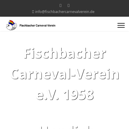
info@fischbachercarnevalverein.de
Fischbacher
Carneval-Verein
e.V. 1958